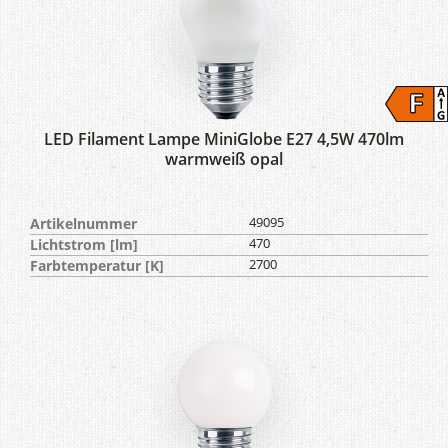
LED Filament Lampe MiniGlobe E27 4,5W 470lm
warmweiß opal
Artikelnummer
49095
Lichtstrom [lm]
470
Farbtemperatur [K]
2700