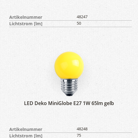
Artikelnummer
48247
Lichtstrom [lm]
50
LED Deko MiniGlobe E27 1W 65lm gelb
Artikelnummer
48248
Lichtstrom [lm]
75