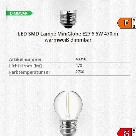
LED SMD Lampe MiniGlobe E27 5,5W 470lm
warmweiß dimmbar
Artikelnummer
48358
Lichtstrom [lm]
470
Farbtemperatur [K]
2700