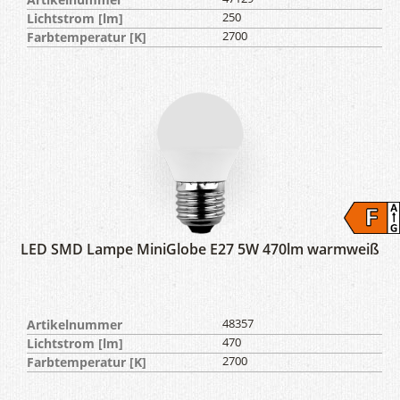
Lichtstrom [lm]
250
Farbtemperatur [K]
2700
LED SMD Lampe MiniGlobe E27 5W 470lm warmweiß
Artikelnummer
48357
Lichtstrom [lm]
470
Farbtemperatur [K]
2700