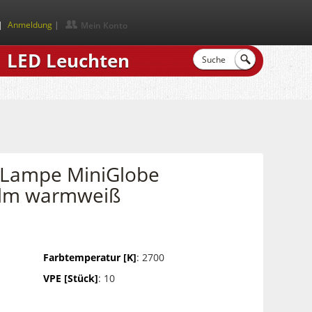
|
Anmeldung
Mein Konto
LED Leuchten
 Lampe MiniGlobe
0lm warmweiß
Farbtemperatur [K]
: 2700
VPE [Stück]
: 10