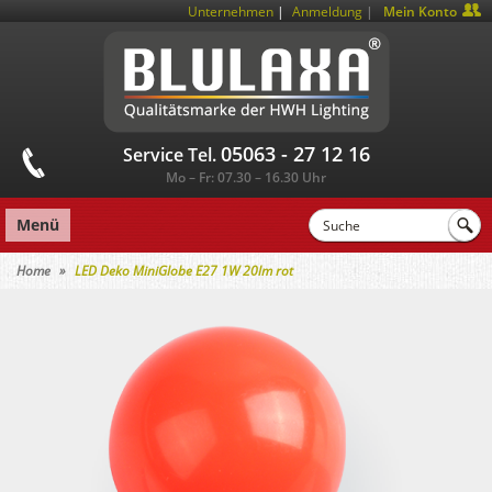
|
Unternehmen
Anmeldung
Mein Konto
05063 - 27 12 16
Service Tel.
Mo – Fr: 07.30 – 16.30 Uhr
Menü
Home
LED Deko MiniGlobe E27 1W 20lm rot