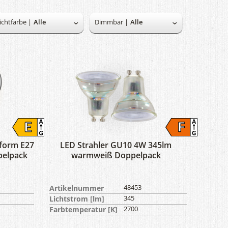
ichtfarbe |
Dimmbar |
form E27
LED Strahler GU10 4W 345lm
elpack
warmweiß Doppelpack
Artikelnummer
48453
Lichtstrom [lm]
345
Farbtemperatur [K]
2700