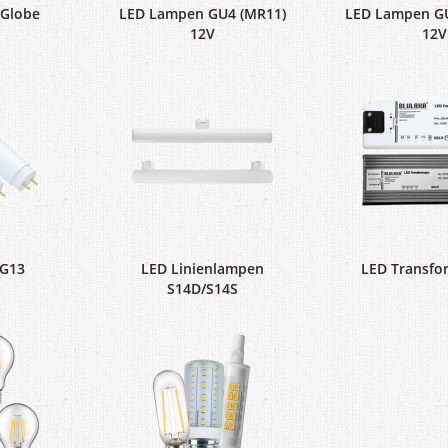
iGlobe
LED Lampen GU4 (MR11)
LED Lampen GU
12V
12V
 G13
LED Linienlampen
LED Transfo
S14D/S14S