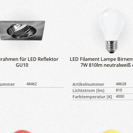
rahmen für LED Reflektor
LED Filament Lampe Birnen
GU10
7W 810lm neutralweiß 
lnummer
48462
Artikelnummer
48628
Lichtstrom [lm]
810
Farbtemperatur [K]
4000