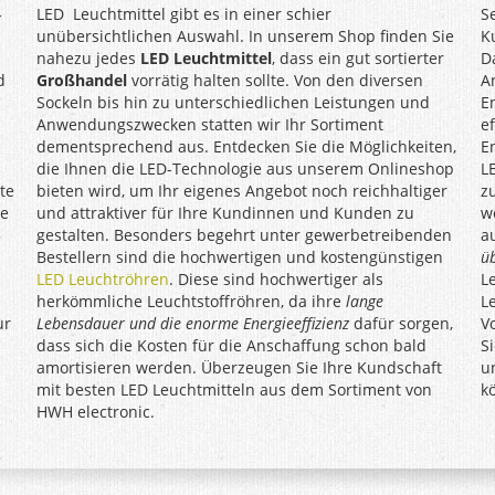
-
LED Leuchtmittel gibt es in einer schier
S
unübersichtlichen Auswahl. In unserem Shop finden Sie
K
nahezu jedes
LED Leuchtmittel
, dass ein gut sortierter
D
d
Großhandel
vorrätig halten sollte. Von den diversen
A
Sockeln bis hin zu unterschiedlichen Leistungen und
E
Anwendungszwecken statten wir Ihr Sortiment
e
dementsprechend aus. Entdecken Sie die Möglichkeiten,
E
die Ihnen die LED-Technologie aus unserem Onlineshop
L
te
bieten wird, um Ihr eigenes Angebot noch reichhaltiger
z
le
und attraktiver für Ihre Kundinnen und Kunden zu
w
gestalten. Besonders begehrt unter gewerbetreibenden
a
Bestellern sind die hochwertigen und kostengünstigen
üb
LED Leuchtröhren
. Diese sind hochwertiger als
L
herkömmliche Leuchtstoffröhren, da ihre
lange
L
ur
Lebensdauer und die enorme Energieeffizienz
dafür sorgen,
V
dass sich die Kosten für die Anschaffung schon bald
S
amortisieren werden. Überzeugen Sie Ihre Kundschaft
u
mit besten LED Leuchtmitteln aus dem Sortiment von
k
HWH electronic.