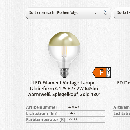
Sortieren nach |
Sockel 
LED Filament Vintage Lampe
LED De
Globeform G125 E27 7W 645lm
warmweiß Spiegelkopf Gold 180°
Artikelnummer
49149
Artike
Lichtstrom [lm]
645
Lichtst
Farbtemperatur [K]
2700