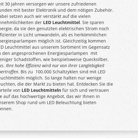
eit 30 Jahren versorgen wir unsere zufriedenen
unden mit bester Elektronik und dem nötigen Zubehör.
abei setzen auch wir verstärkt auf die vielen
nnehmlichkeiten der
LED Leuchtmittel
. Sie sparen
nergie, da sie den genutzten elektrischen Strom noch
ffizienter in Licht umwandeln, als es herkömmlichen
nergiesparlampen möglich ist. Gleichzeitig kommen
ED Leuchtmittel aus unserem Sortiment im Gegensatz
u den angesprochenen Energiesparlampen mit
eniger Schadstoffen, wie beispielsweise Quecksilber,
us.
Ihre hohe Effizienz wird nur von ihrer Langlebigkeit
ertroffen
. Bis zu 100.000 Schaltzyklen sind mit LED
euchtmitteln möglich. So lange halten nur wenige
euchten, die der Markt zu bieten hat. Entdecken Sie die
orteile von
LED Leuchtmitteln
für sich und vertrauen
ie auf das hochwertige Angebot, das wir Ihnen in
nserem Shop rund um LED Beleuchtung bieten
önnen.