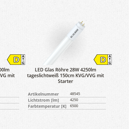
00lm
LED Glas Röhre 28W 4250lm
VG mit
tageslichtweiß 150cm KVG/VVG mit
Starter
Artikelnummer
48545
Lichtstrom [lm]
4250
Farbtemperatur [K]
6500