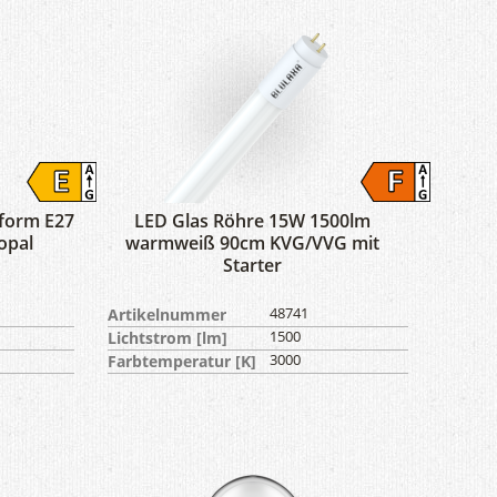
form E27
LED Glas Röhre 15W 1500lm
opal
warmweiß 90cm KVG/VVG mit
Starter
Artikelnummer
48741
Lichtstrom [lm]
1500
Farbtemperatur [K]
3000