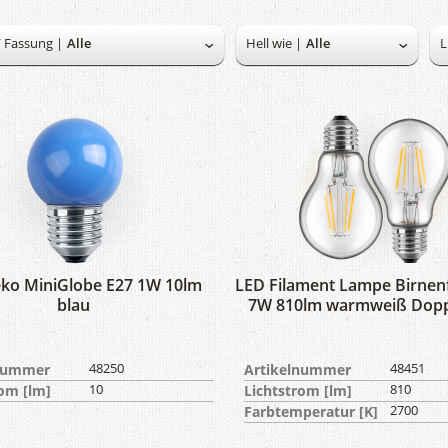
/ Fassung |
Hell wie |
L
ko MiniGlobe E27 1W 10lm
LED Filament Lampe Birnen
blau
7W 810lm warmweiß Dopp
lnummer
48250
Artikelnummer
48451
rom [lm]
10
Lichtstrom [lm]
810
Farbtemperatur [K]
2700