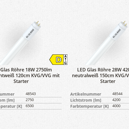
 Glas Röhre 18W 2750lm
LED Glas Röhre 28W 42
chtweiß 120cm KVG/VVG mit
neutralweiß 150cm KVG/V
Starter
Starter
lnummer
48543
Artikelnummer
48544
rom [lm]
2750
Lichtstrom [lm]
4200
peratur [K]
6500
Farbtemperatur [K]
4000