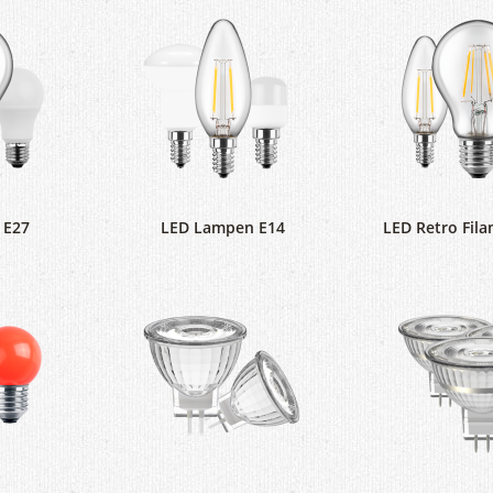
 E27
LED Lampen E14
LED Retro Fila