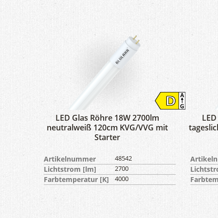
LED Glas Röhre 18W 2700lm
LED
neutralweiß 120cm KVG/VVG mit
tagesli
Starter
Artikelnummer
48542
Artike
Lichtstrom [lm]
2700
Lichtst
Farbtemperatur [K]
4000
Farbtem