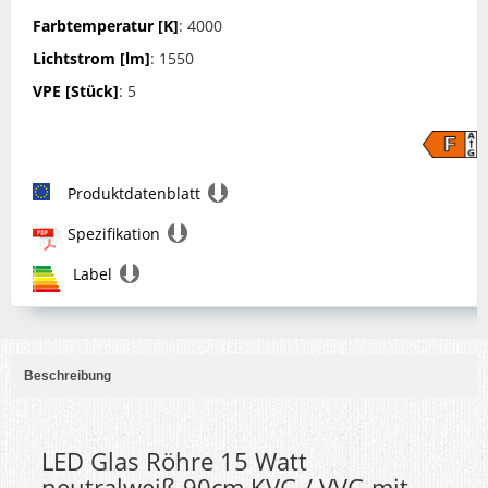
Farbtemperatur [K]
: 4000
Lichtstrom [lm]
: 1550
VPE [Stück]
: 5
Produktdatenblatt
Spezifikation
Label
Beschreibung
LED Glas Röhre 15 Watt
neutralweiß 90cm KVG / VVG mit