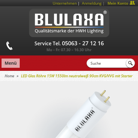
|
Unternehmen
Anmeldung
Mein Konto
05063 - 27 12 16
Service Tel.
Mo – Fr: 07.30 – 16.30 Uhr
Menü
Home
LED Glas Röhre 15W 1550lm neutralweiß 90cm KVG/VVG mit Starter