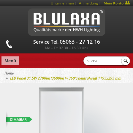
|
Unternehmen
Anmeldung
Mein Konto
05063 - 27 12 16
Service Tel.
Mo – Fr: 07.30 – 16.30 Uhr
Menü
Home
LED Panel 31,5W 2700lm (3600lm in 360°) neutralweiß 1195x295 mm