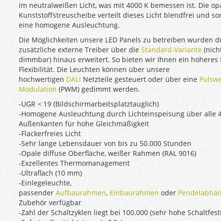
im neutralweißen Licht, was mit 4000 K bemessen ist. Die op
Kunststoffstreuscheibe verteilt dieses Licht blendfrei und sor
eine homogene Ausleuchtung.
Die Möglichkeiten unsere LED Panels zu betreiben wurden d
zusätzliche externe Treiber über die
Standard-Variante
(nich
dimmbar) hinaus erweitert. So bieten wir Ihnen ein höheres
Flexibilität. Die Leuchten können über unsere
hochwertigen
DALI
Netzteile gesteuert oder über eine
Pulswe
Modulation
(PWM) gedimmt werden.
-UGR < 19 (Bildschirmarbeitsplatztauglich)
-Homogene Ausleuchtung durch Lichteinspeisung über alle 
Außenkanten für hohe Gleichmäßigkeit
-Flackerfreies Licht
-Sehr lange Lebensdauer von bis zu 50.000 Stunden
-Opale diffuse Oberfläche, weißer Rahmen (RAL 9016)
-Exzellentes Thermomanagement
-Ultraflach (10 mm)
-Einlegeleuchte,
passender
Aufbaurahmen
,
Einbaurahmen
oder
Pendelabhä
Zubehör verfügbar
-Zahl der Schaltzyklen liegt bei 100.000 (sehr hohe Schaltfesti