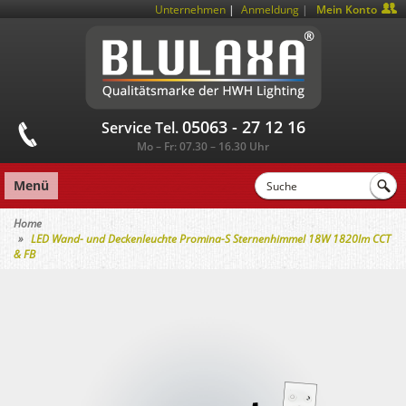
|
Unternehmen
Anmeldung
Mein Konto
05063 - 27 12 16
Service Tel.
Mo – Fr: 07.30 – 16.30 Uhr
Menü
Home
LED Wand- und Deckenleuchte Promina-S Sternenhimmel 18W 1820lm CCT
& FB