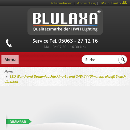
|
Unternehmen
Anmeldung
Mein Konto
05063 - 27 12 16
Service Tel.
Mo – Fr: 07.30 – 16.30 Uhr
Menü
Home
LED Wand-und Deckenleuchte Aina-L rund 24W 2440lm neutralweiß Switch
dimmbar