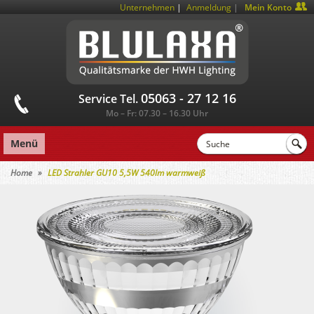
|
Unternehmen
Anmeldung
Mein Konto
05063 - 27 12 16
Service Tel.
Mo – Fr: 07.30 – 16.30 Uhr
Menü
Home
LED Strahler GU10 5,5W 540lm warmweiß