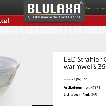
Unternehmen
tel
LED Strahler
warmweiß 36
ersetzt [W]: 50
Artikelnummer
: 47678
Lichtstrom [lm]
: 345