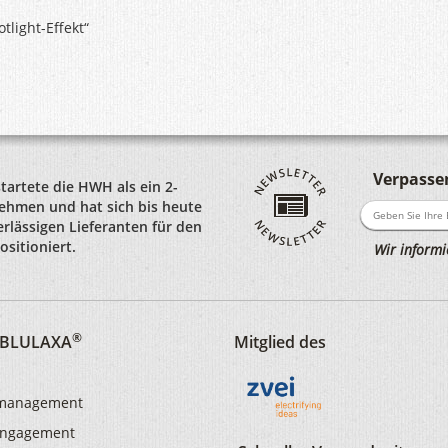
tlight-Effekt“
Verpassen
startete die HWH als ein 2-
hmen und hat sich bis heute
rlässigen Lieferanten für den
sitioniert.
Wir informi
®
d BLULAXA
Mitglied des
smanagement
 Engagement