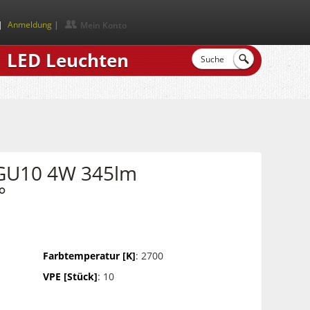
|
Anmeldung
Mein Konto
LED Leuchten
 GU10 4W 345lm
°
Farbtemperatur [K]
: 2700
VPE [Stück]
: 10