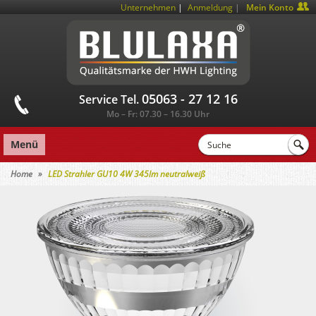
|
Unternehmen
Anmeldung
Mein Konto
05063 - 27 12 16
Service Tel.
Mo – Fr: 07.30 – 16.30 Uhr
Menü
Home
LED Strahler GU10 4W 345lm neutralweiß