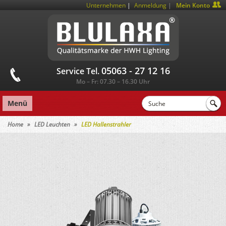
|
Unternehmen
Anmeldung
Mein Konto
05063 - 27 12 16
Service Tel.
Mo – Fr: 07.30 – 16.30 Uhr
Menü
Home
LED Leuchten
LED Hallenstrahler