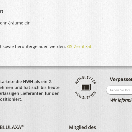
r)
Wohn-)räume ein
ut sowie heruntergeladen werden:
GS-Zertifikat
Verpassen
startete die HWH als ein 2-
hmen und hat sich bis heute
rlässigen Lieferanten für den
sitioniert.
Wir informi
®
d BLULAXA
Mitglied des