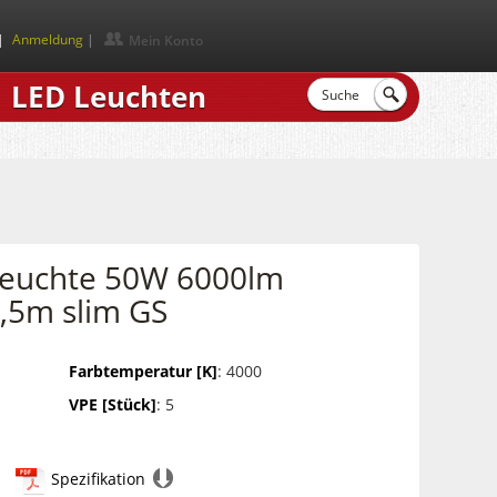
|
Anmeldung
Mein Konto
LED Leuchten
leuchte 50W 6000lm
,5m slim GS
Farbtemperatur [K]
: 4000
VPE [Stück]
: 5
Spezifikation