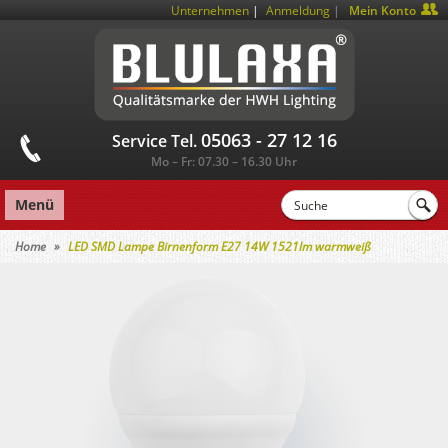
|
Unternehmen
Anmeldung
Mein Konto
05063 - 27 12 16
Service Tel.
Mo – Fr: 07.30 – 16.30 Uhr
Menü
Home
LED SMD Lampe Birnenform E27 14W 1521lm warmweiß