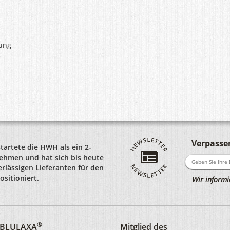
tung
Verpassen
startete die HWH als ein 2-
hmen und hat sich bis heute
rlässigen Lieferanten für den
sitioniert.
Wir informi
®
d BLULAXA
Mitglied des