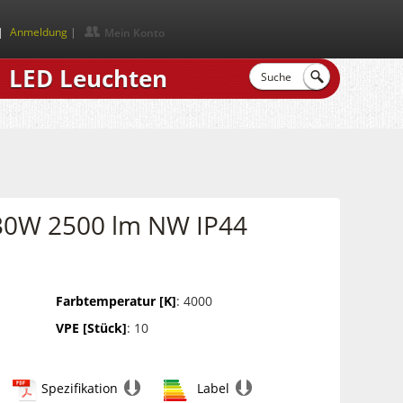
|
Anmeldung
Mein Konto
LED Leuchten
 30W 2500 lm NW IP44
Farbtemperatur [K]
: 4000
VPE [Stück]
: 10
Spezifikation
Label