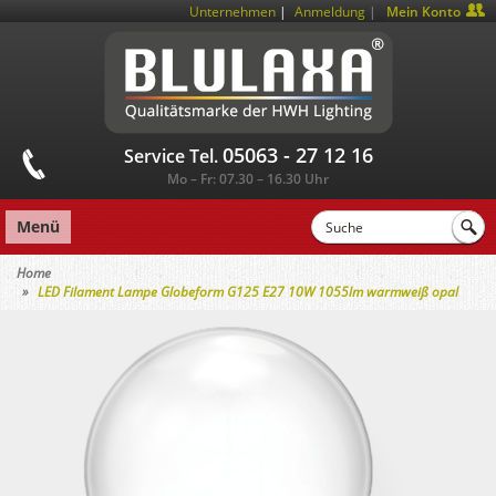
|
Unternehmen
Anmeldung
Mein Konto
05063 - 27 12 16
Service Tel.
Mo – Fr: 07.30 – 16.30 Uhr
Menü
Home
LED Filament Lampe Globeform G125 E27 10W 1055lm warmweiß opal