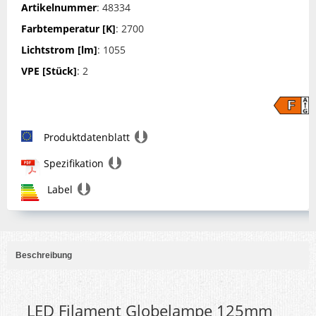
Artikelnummer
: 48334
Farbtemperatur [K]
: 2700
Lichtstrom [lm]
: 1055
VPE [Stück]
: 2
Produktdatenblatt
Spezifikation
Label
Beschreibung
LED Filament Globelampe 125mm