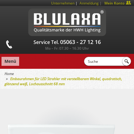
|
Unternehmen
Anmeldung
Mein Konto
05063 - 27 12 16
Service Tel.
Mo – Fr: 07.30 – 16.30 Uhr
Menü
Home
Einbaurahmen für LED Strahler mit verstellbarem Winkel, quadratisch,
glänzend weiß, Lochausschnitt 68 mm